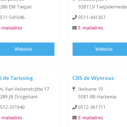
286 EM Twijzel
9287 LV Twijzelerheide
511-541046
0511-441307
-mailadres
E-mailadres
Website
Website
 de Tarissing
CBS de Wynroas
s. Van Velzenstrjitte 17
Ikeloane 10
289 JB Drogeham
9281 RB Harkema
512-331940
0512-361711
-mailadres
E-mailadres