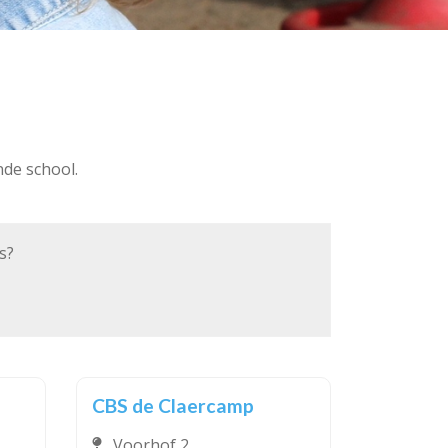
nde school.
s
?
CBS de Claercamp
Voorhof 2