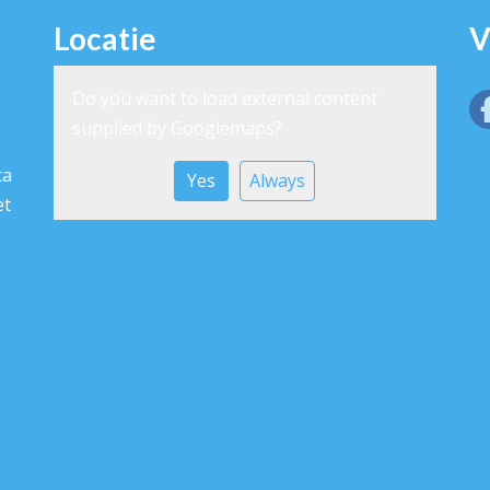
Locatie
V
Do you want to load external content
supplied by
Googlemaps
?
ta
Yes
Always
et