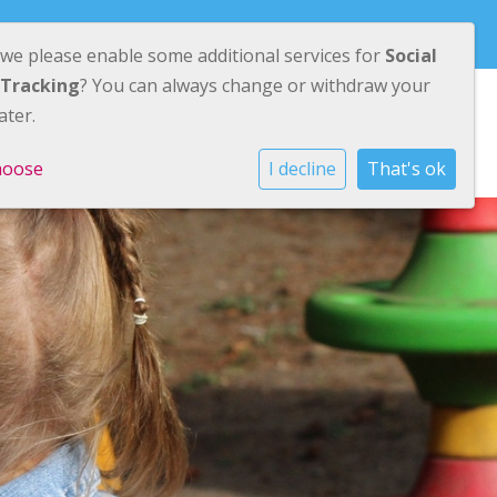
 we please enable some additional services for
Social
 Tracking
? You can always change or withdraw your
ater.
holen
Nieuws
Informatie
Contact
hoose
I decline
That's ok