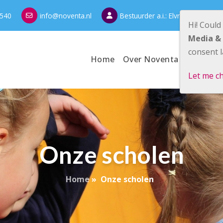
540
info@noventa.nl
Bestuurder a.i.: Elvrie Croes
Hi! Could
Media &
consent l
Home
Over Noventa
Onze sc
Let me c
Onze scholen
Home
»
Onze scholen