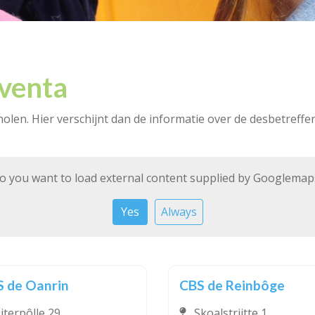
venta
olen. Hier verschijnt dan de informatie over de desbetreffe
o you want to load external content supplied by
Googlemap
Yes
Always
 de Oanrin
CBS de Reinbôge
iterpôlle 29
Skoalstrjitte 1