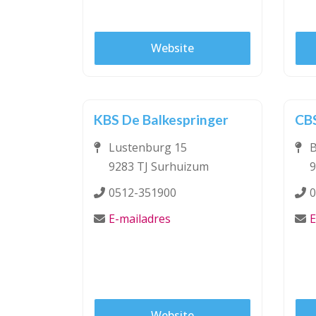
Website
KBS De Balkespringer
CBS
Lustenburg 15
B
9283 TJ Surhuizum
9
0512-351900
0
E-mailadres
E
Website