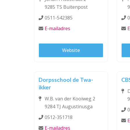
9285 TS Buitenpost
9
0511-542385
0
E-mailadres
E
Website
Dorpsschool de Twa-
CBS
ikker
D
W.B. van der Kooiweg 2
9
9284 TJ Augustinusga
0
0512-351718
E
E-mailadres