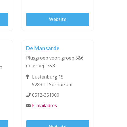
Website
De Mansarde
Plusgroep voor: groep 5&6
en groep 7&8
n
Lustenburg 15
9283 TJ Surhuizum
0512-351900
E-mailadres
Website